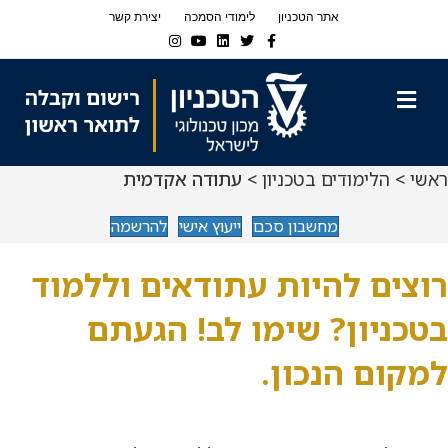
Ski
Ski
אתר הטכניון
לימודי הסמכה
יצירת קשר
t
t
Instagram
Youtube
Linkedin
Twitter
Facebook
navigatio
Conten
תפריט
ראשי
>
הלימודים בטכניון
> עתודה אקדמית
מחשבון סכם
ייעוץ אישי
להרשמה
רוצים להיות עתודאים וללמוד
בטכניון? שימו לב! הגעתם
למקום הנכון.