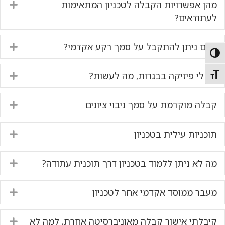
מהן אפשרויות הקבלה לטכניון המתאימות
nd
לעתודאים?
האם ניתן להתקבל על סמך רקע אקדמי?
nd
Toggle High Contras
אין לי פיזיקה בבגרות, מה לעשות?
nd
Toggle Font siz
קבלה מוקדמת על סמך ניבוי ציונים
nd
תוכניות עילית בטכניון
nd
מה לא ניתן ללמוד בטכניון דרך תוכנית עתודה?
nd
מעבר ממוסד אקדמי אחר לטכניון
nd
קיבלתי אישור קבלה מאוניברסיטה אחרת, למה לא
nd