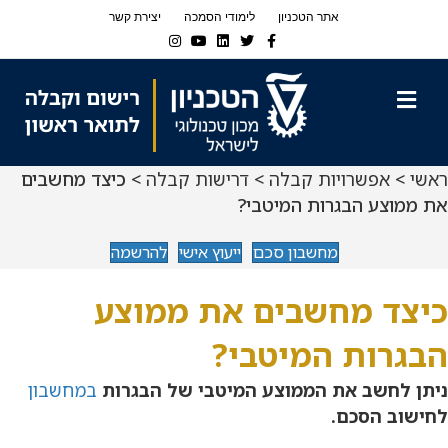
Ski
Ski
אתר הטכניון
לימודי הסמכה
יצירת קשר
t
t
Instagram
Youtube
Linkedin
Twitter
Facebook
navigatio
Conten
תפריט
ראשי
>
אפשרויות קבלה
>
דרישות קבלה
> כיצד מחשבים
את ממוצע הבגרות המיטבי?
מחשבון סכם
ייעוץ אישי
להרשמה
כיצד מחשבים את ממוצע
הבגרות המיטבי?
ניתן לחשב את הממוצע המיטבי של הבגרות
במחשבון
לחישוב הסכם.