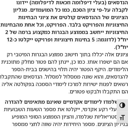
הנדסאים
(בעלי דיפלומה וזכאות לדיפלומה) יידונו
לקבלה על-פי ציון הסכם, כמו כל המועמדים. מגליון
הציונים של ההנדסאים
קולטים את ציוני הבחינות
החיצוניות והפרויקט בלבד.
הפרויקט, וכל אחת מהבחינות
החיצוניות ייחשב בממוצע הבגרות כמקצוע ברמה של 2
יח"ל (לדוגמה: 5 בחינות חיצוניות ופרויקט ייקלטו כ-12
יח"ל).
ציונים אלה יכללו בתוך חישוב ממוצע הבגרות המיטבי רק
אם הם ישפרו אותו. כמו כן, יינתן להם פטור מחלק מתוכנית
הלימודים. היקף הפטור יהיה תלוי בהישגים בבית-הספר
להנדסאים, והוא שונה ממסלול למסלול. הנדסאים שהתקבלו
רשאים לפנות ישירות למרכז לימודי הסמכה בפקולטה אליה
הם התקבלו ולבקש פטורים.
למי
שלמדו לימודים אקדמיים שאינם מתאימים להגדרה
Toggle High Contras
של בעלי רקע אקדמי, ייקלטו את מספר השעות השבועיות
הסמסטריאליות שנלמדו, והציון הממוצע הסופי המופיע
Toggle Font siz
בגיליון הציונים. מספר היחידות יהיה שווה לחצי ממספר