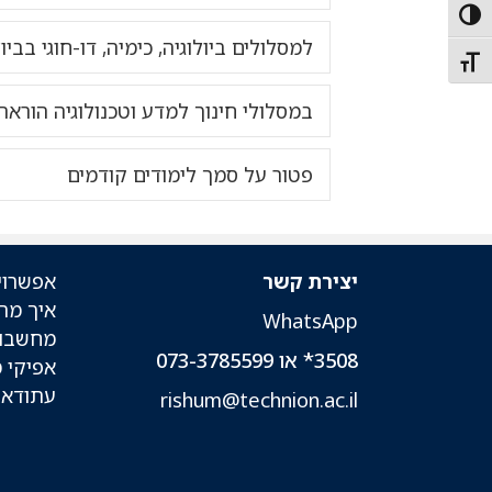
Toggle High Contras
למסלולים ביולוגיה, כימיה, דו-חוגי בביו
Toggle Font siz
במסלולי חינוך למדע וטכנולוגיה הוראת
פטור על סמך לימודים קודמים
יצירת קשר
אפשרוי
איך מת
WhatsApp
מחשבון
3508* או 073-3785599
אפיקי 
עתודאי
rishum@technion.ac.il