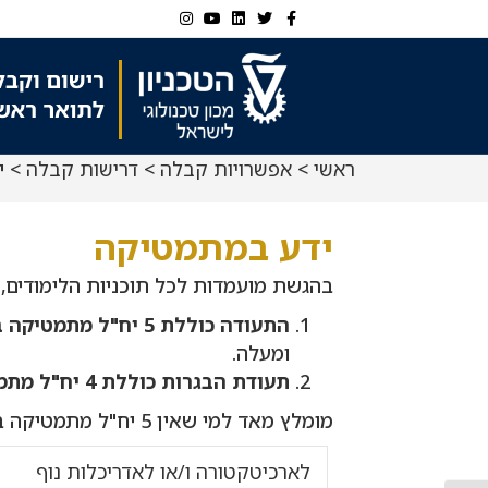
Ski
Ski
Instagram
Youtube
Linkedin
Twitter
Facebook
t
t
navigatio
Conten
ראשי
>
אפשרויות קבלה
>
דרישות קבלה
> י
ידע במתמטיקה
בהגשת מועמדות לכל תוכניות הלימודים,
התעודה כוללת 5 יח"ל מתמטיקה בציון 70 ומעלה.
ומעלה.
תעודת הבגרות כוללת 4 יח"ל מתמטיקה
מומלץ מאד למי שאין 5 יח"ל מתמטיקה בציון 70 ומעלה או רק 4 יח"ל לגשת לבחינת בגרות במתמטיקה במועד חורף.
לארכיטקטורה ו/או לאדריכלות נוף