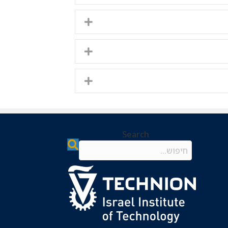
Expand
Expand
Expand
Search
Search field required