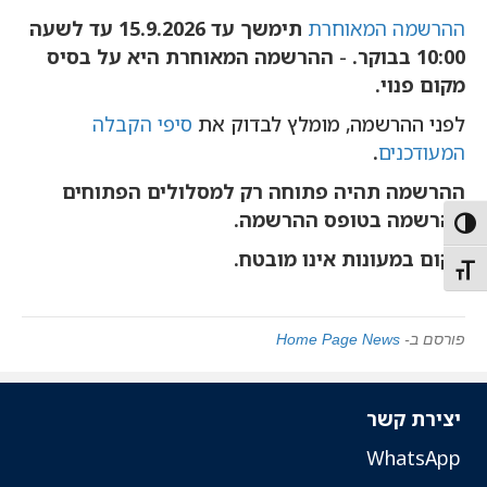
ההרשמה המאוחרת
תימשך עד 15.9.2026 עד לשעה
10:00 בבוקר.
-
ההרשמה המאוחרת היא על בסיס
מקום פנוי.
לפני ההרשמה, מומלץ לבדוק את
סיפי הקבלה
המעודכנים
.
ההרשמה תהיה פתוחה רק למסלולים הפתוחים
להרשמה בטופס ההרשמה.
Toggle High Contras
מקום במעונות אינו מובטח.
Toggle Font siz
פורסם ב-
Home Page News
יצירת קשר
WhatsApp