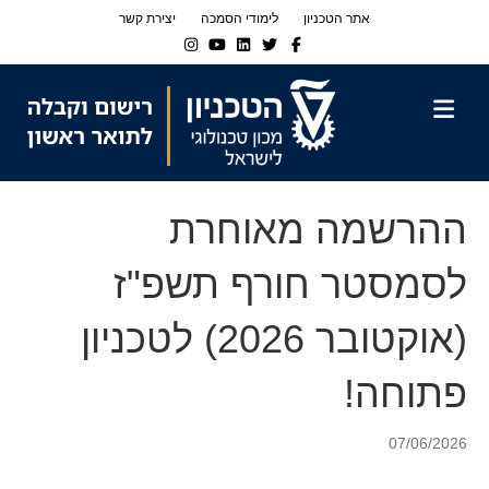
Ski
Ski
אתר הטכניון
לימודי הסמכה
יצירת קשר
t
t
Instagram
Youtube
Linkedin
Twitter
Facebook
navigatio
Conten
תפריט
ההרשמה מאוחרת
לסמסטר חורף תשפ"ז
(אוקטובר 2026) לטכניון
פתוחה!
07/06/2026