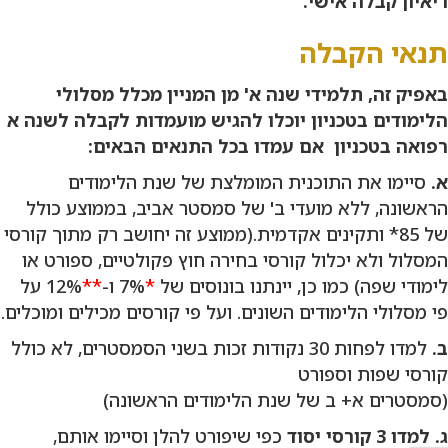
ריאיון קבלה אישי.
תנאי הקבלה
באפיק זה, תלמידי שנה א' מן המניין מכלל מסלולי
הלימודים בטכניון יוכלו להגיש מועמדות לקבלה
לשנה א
רפואה בטכניון אם עמדו בכל התנאים הבאים:
א.
סיימו את התוכנית המומלצת של שנת הלימודים
הראשונה, ללא מועדי ב' של סמסטר אביב, בממוצע כולל
של 85* ותקינים אקדמית.(ממוצע זה יחושב רק מתוך קורסי
המסלול ולא יכלול קורסי בחירה חוץ פקולטיים, ספורט או
לימודי שפה) כמו כן, יינתנו בונוסים של
*
7% ו-
**
12% על
פי מסלולי הלימודים השונים. ועל פי קורסים מכילים ומוכלים.
ב.
למדו לפחות 30 נקודות זכות בשני הסמסטרים, לא כולל
קורסי שפות וספורט
(סמסטרים א+ ב של שנת הלימודים הראשונה)
ג.
למדו 3 קורסי יסוד
כפי שיפורט להלן וסיימו אותם,