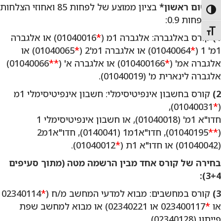
ברישום ראשון*
בציון ממוצע של לפחות 85 ואחוזי הצלחות
Toggle High Contras
של לפחות 0.9:
Toggle Font siz
1)
קורס באלגברה: אלגברה 1מ (
*
01040016) או אלגברה
1מ' 1 (
*
01040064) או אלגברה 1מ'2 (
*
01040065) או
אלגברה אמ' (
*
010400166) או אלגברה א' (
**
01040066)
אלגברה לינארית מ' (01040019).
2)
קורס בחשבון אינפיטיסימלי: חשבון אינפיטיסימלי 1מ
01040031),
*
(
חדו"א 1מ' (01040018), או חשבון אינפיטיסימלי 1
(
**
01040195), חדו"א1מ1 (0140041), חדו"א1מ2
(01040042) או חדו"א 1ת (
*
01040012).
בחירה של קורס אחד מבין הרשמה מטה (מתוך סעיפים
3+4):
3)
קורס במחשבים: מבוא למדעי המחשב מ/ח (
*
02340114
או
*
023400117 או 02340221) או מבוא למחשב שפת
פייתון (02340128).