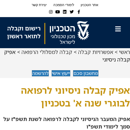
Ski
Ski
אתר הטכניון
לימודי הסמכה
יצירת קשר
t
t
Instagram
Youtube
Linkedin
Twitter
Facebook
navigatio
Conten
תפריט
ראשי
>
אפשרויות קבלה
>
קבלה למסלולי הרפואה
> אפיק
קבלה ניסיוני
מחשבון סכם
ייעוץ אישי
להרשמה
אפיק קבלה ניסיוני לרפואה
לבוגרי שנה א' בטכניון
אפיק המעבר הניסיוני לקבלה לרפואה לשנת תשפ"ז על
סמך לימודי תשפ"ו