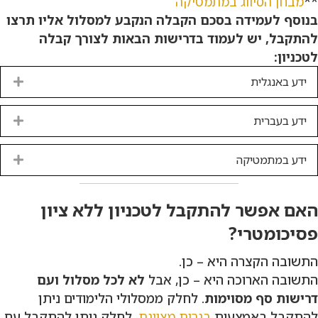
**
מבחן הסיווג במתמטיקה
בנוסף לעמידה בסכם הקבלה הנקבע למסלול אליו תרצו
להתקבל, יש לעמוד בדרישות הבאות לצורך קבלה
לטכניון:
ידע באנגלית
nd
ידע בעברית
nd
ידע במתמטיקה
nd
האם אפשר להתקבל לטכניון ללא ציון
פסיכומטרי?
התשובה הקצרה היא – כן.
התשובה הארוכה היא – כן, אבל
לא לכל מסלול ועם
דרישות סף מסוימות
. לחלק ממסלולי הלימודים ניתן
להתקבל באמצעות
בגרות מצוינת
, לחלק ניתן להתקבל עם