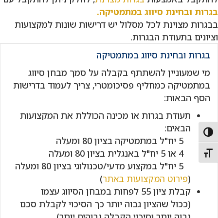
בגרות ובחינת סיווג במתמטיקה.
בבגרות מצוינת לכל מסלול יש דרישות שונות למקצועות
וציונים בתעודת הבגרות.
בגרות ובחינת סיווג במתמטיקה
מי שמעוניין להשתתף בקבלה על סמך מבחן סיווג
במתמטיקה כמחליף פסיכומטרי, צריך לעמוד בדרישות
הסף הבאות:
תעודת בגרות או מכינה הכוללת את המקצועות
הבאים:
Toggle High Contras
5 יח"ל במתמטיקה בציון 80 ומעלה
4 או 5 יח"ל באנגלית בציון 80 ומעלה
Toggle Font siz
5 יח"ל במקצוע מדעי/טכנולוגי בציון 80 ומעלה
(
פירוט המקצועות באתר
)
קבלת ציון 55 לפחות במבחן הסיווג עצמו
(ככול שהציון גבוה יותר כך הסיכוי לקבלת סכם
גבוה יותר וסיכוי הקבלה גבוהים יותר)