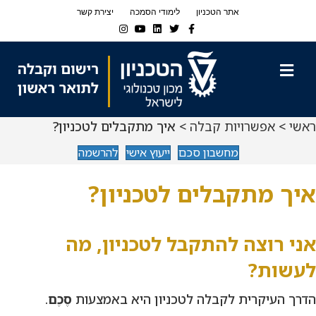
Ski
Ski
אתר הטכניון
לימודי הסמכה
יצירת קשר
t
t
Instagram
Youtube
Linkedin
Twitter
Facebook
navigatio
Conten
תפריט
ראשי
>
אפשרויות קבלה
> איך מתקבלים לטכניון?
מחשבון סכם
ייעוץ אישי
להרשמה
איך מתקבלים לטכניון?
אני רוצה להתקבל לטכניון, מה
לעשות?
הדרך העיקרית לקבלה לטכניון היא באמצעות
סֶכֶם
.