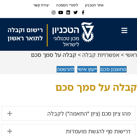
Ski
Ski
אתר הטכניון
לימודי הסמכה
יצירת קשר
t
t
Instagram
Youtube
Linkedin
Twitter
Facebook
navigatio
Conten
תפריט
ראשי
>
אפשרויות קבלה
> קבלה על סמך סכם
מחשבון סכם
ייעוץ אישי
להרשמה
קבלה על סמך סכם
מהו ציון סכם (ציון "התאמה") לקבלה
nd
דרישות סף להגשת מועמדות
nd