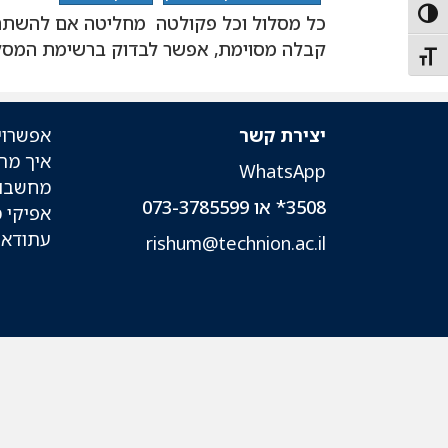
Toggle High Contras
כל מסלול וכל פקולטה מחליטה אם להשתת
קבלה מסוימת, אפשר לבדוק ברשימת המסל
Toggle Font siz
יצירת קשר
אפשרוי
איך מת
WhatsApp
מחשבון
3508* או 073-3785599
אפיקי 
עתודאי
rishum@technion.ac.il