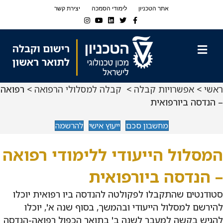
Ski
Ski
אתר הטכניון
לימודי הסמכה
יצירת קשר
t
t
Instagram
Youtube
Linkedin
Twitter
Facebook
navigatio
Conten
תפריט
ראשי
>
אפשרויות קבלה
>
קבלה למסלולי הרפואה
> רפואה
– הנדסה ביורפואית
מחשבון סכם
ייעוץ אישי
להרשמה
המסלול הייעודי ללימודי רפואה
– הנדסה ביורפואית
סטודנטים שהתקבלו לפקולטה להנדסה ביו רפואית יוכלו
להירשם למסלול הייעודי ובהמשך, בסוף שנה א', יוכלו
להגיש בקשה למעבר לשנה ב' בתואר הכפול רפואה-הנדסה