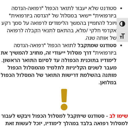
סטודנט שלא יעבור לתואר הכפול "רפואה-הנדסה
ביורפואית" יישאר במסלול של "הנדסה ביורפואית"
ויוכל להתמיין בהמשך הלימודים לרפואה על סמך רקע
Toggle High Contras
אקדמי חלקי /מלא, בהתאם לתנאי הקבלה לרפואה
של אותה שנה.
Toggle Font siz
סטודנט שמתקבל
לתואר הכפול "רפואה-הנדסה
ביורפואית"
דרך מסלול ייעודי זה, מחויב להמשיך את
לימודיו בתוכנית הכפולה עד לסיום התואר הראשון.
מעבר לשנים הקליניות לתלמיד מהמסלול הכפול
מותנה בהשלמת דרישות התואר של המסלול הכפול
במלואן.
שימו לב
-
סטודנט שיתקבל למסלול הכפול ויבקש לעבור
למסלול רפואה בלבד במהלך לימודיו, יוכל לעשות זאת