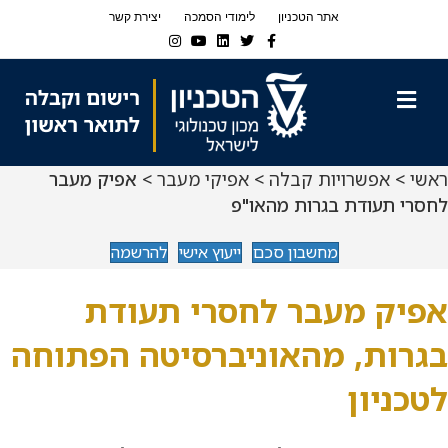
Ski
Ski
אתר הטכניון
לימודי הסמכה
יצירת קשר
t
t
Instagram
Youtube
Linkedin
Twitter
Facebook
navigatio
Conten
תפריט
ראשי
>
אפשרויות קבלה
>
אפיקי מעבר
> אפיק מעבר
לחסרי תעודת בגרות מהאו"פ
מחשבון סכם
ייעוץ אישי
להרשמה
אפיק מעבר לחסרי תעודת
בגרות, מהאוניברסיטה הפתוחה
לטכניון