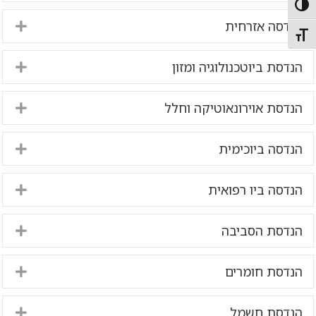
Toggle High Contras
הנדסה אזרחית
nd
Toggle Font siz
הנדסת ביוטכנולוגיה ומזון
nd
הנדסת אוירונאוטיקה וחלל
nd
הנדסה ביוכימית
nd
הנדסה ביו רפואית
nd
הנדסת הסביבה
nd
הנדסת חומרים
nd
הנדסת חשמל
nd