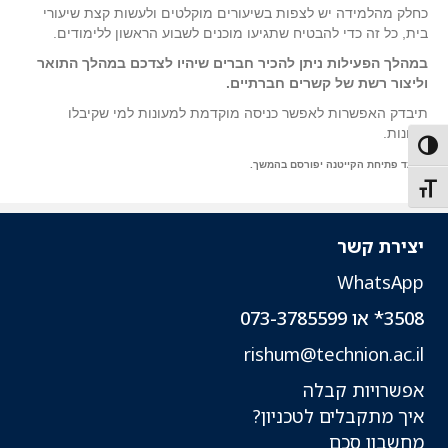
כחלק מהלמידה יש לצפות בשיעורים מוקלטים ולעשות קצת שיעורי
בית, כל זה כדי להבטיח שתגיעו מוכנים לשבוע הראשון ללימודים.
במהלך הפעילות ניתן להכיר חברים שיהיו לצדכם במהלך התואר
וליצור רשת של קשרים חברתיים.
תיבדק האפשרות לאפשר כניסה מוקדמת למעונות למי שקיבלו
מעונות.
Toggle High Contras
*
מועד פתיחת הקייטנה יפורסם בהמשך.
Toggle Font siz
יצירת קשר
WhatsApp
3508* או 073-3785599
rishum@technion.ac.il
אפשרויות קבלה
איך מתקבלים לטכניון?
מחשבון סכם