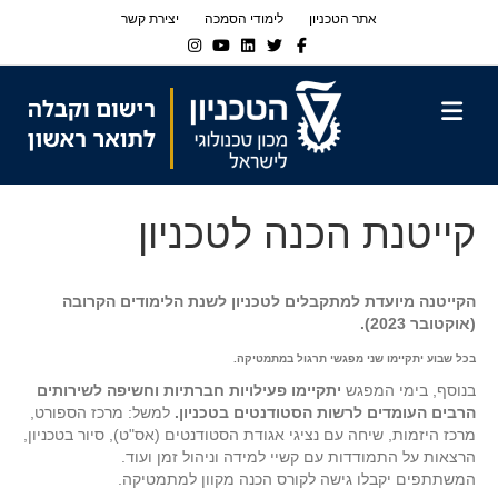
Ski
Ski
אתר הטכניון
לימודי הסמכה
יצירת קשר
t
t
Instagram
Youtube
Linkedin
Twitter
Facebook
navigatio
Conten
תפריט
קייטנת הכנה לטכניון
הקייטנה מיועדת למתקבלים לטכניון לשנת הלימודים הקרובה
(אוקטובר 2023).
בכל שבוע יתקיימו שני מפגשי תרגול במתמטיקה.
בנוסף, בימי המפגש
יתקיימו פעילויות חברתיות וחשיפה לשירותים
הרבים העומדים לרשות
הסטודנטים בטכניון.
למשל: מרכז הספורט,
מרכז היזמות, שיחה עם נציגי אגודת הסטודנטים (אס"ט), סיור בטכניון,
הרצאות על התמודדות עם קשיי למידה וניהול זמן ועוד.
המשתתפים יקבלו גישה לקורס הכנה מקוון למתמטיקה.