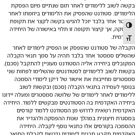
בקשה לשוב ללימודים לאחר תום שנתיים מיום הפסקת
הלימודים. סטודנט שהפסיק את הלימודים ביוזמתו לאחר
סמסטר אחד בלבד יוכל להגיש בקשה לקצר את תקופת
Toggle High Contras
ההפסקה, אך קיצור תקופה זו תלוי באישורה של היחידה
האקדמית.
Toggle Font siz
הקבלה של סטודנט שהופסק או הפסיק לימודים לאחר
שהשלים סמסטר אחד בלבד תהיה על סמך תנאי הקבלה
המקובלים ביחידה אליה הסטודנט מעוניין להתקבל (סכם).
בקשות לשוב ללימודים לסטודנטים שהשלימו לפחות שני
סמסטרים מחייבות את אישור של דיקן לימודי הסמכה
בנוסף לעמידה בתנאי הקבלה (סכם) ובקשות לשוב
ללימודים לאחר לימודים של שלושה סמסטרים ומעלה יידונו
ביחידה האקדמית בה הסטודנטים מבקשים ללמוד. היחידה
האקדמית רשאית לדרוש מן הסטודנט ללמוד קורסים
במסגרת חיצונית במהלך שנות ההפסקה ולהגדיר את
ההסמכה בקורסים אלו כתנאי נוסף לקבלה. היחידה
האקדמית תקבע תכנית לימודים נדרשת לקבלת התואר,