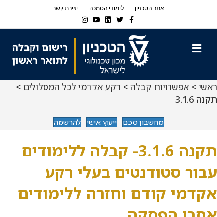
Ski
Ski
אתר הטכניון
לימודי הסמכה
יצירת קשר
t
t
Instagram
Youtube
Linkedin
Twitter
Facebook
navigatio
Conten
תפריט
ראשי
>
אפשרויות קבלה
>
רקע אקדמי לכל המסלולים
>
תקנה 3.1.6
מחשבון סכם
ייעוץ אישי
להרשמה
תקנה 3.1.6- קבלה ללימודים
עבור סטודנטים בעלי רקע
אקדמי קודם וחזרה ללימודים
אחרי הפסקה